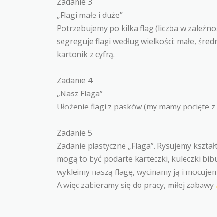
Zadanie 3
„Flagi małe i duże”
Potrzebujemy po kilka flag (liczba w zależno
segreguje flagi według wielkości: małe, średn
kartonik z cyfrą.
Zadanie 4
„Nasz Flaga”
Ułożenie flagi z pasków (my mamy pocięte z k
Zadanie 5
Zadanie plastyczne „Flaga”. Rysujemy kształt
mogą to być podarte karteczki, kuleczki bibu
wykleimy naszą flagę, wycinamy ją i mocuje
A więc zabieramy się do pracy, miłej zabawy