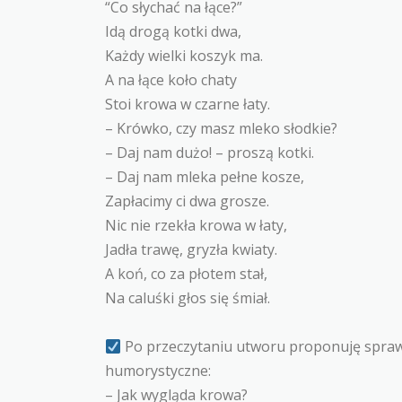
“Co słychać na łące?”
Idą drogą kotki dwa,
Każdy wielki koszyk ma.
A na łące koło chaty
Stoi krowa w czarne łaty.
– Krówko, czy masz mleko słodkie?
– Daj nam dużo! – proszą kotki.
– Daj nam mleka pełne kosze,
Zapłacimy ci dwa grosze.
Nic nie rzekła krowa w łaty,
Jadła trawę, gryzła kwiaty.
A koń, co za płotem stał,
Na caluśki głos się śmiał.
Po przeczytaniu utworu proponuję sprawd
humorystyczne:
– Jak wygląda krowa?