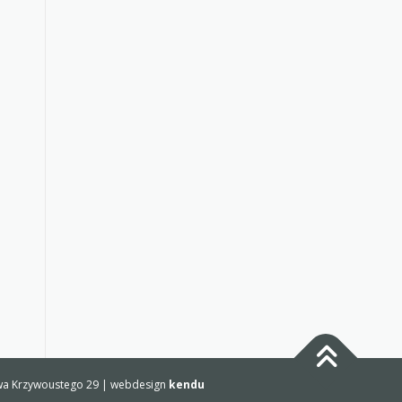
sława Krzywoustego 29 | webdesign
kendu