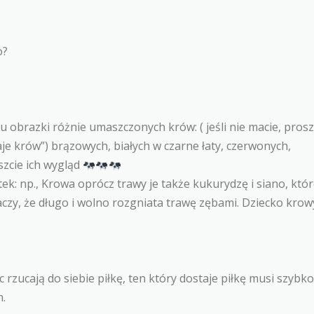
o?
obrazki różnie umaszczonych krów: ( jeśli nie macie, pros
e krów”) brązowych, białych w czarne łaty, czerwonych,
szcie ich wygląd
ek: np., Krowa oprócz trawy je także kukurydzę i siano, któ
czy, że długo i wolno rozgniata trawę zębami. Dziecko krow
c rzucają do siebie piłkę, ten który dostaje piłkę musi szybk
m.