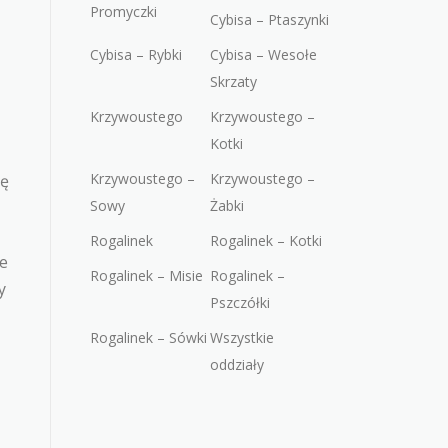
Promyczki
Cybisa – Ptaszynki
Cybisa – Rybki
Cybisa – Wesołe
Skrzaty
Krzywoustego
Krzywoustego –
Kotki
Krzywoustego –
Krzywoustego –
zę
Sowy
Żabki
Rogalinek
Rogalinek – Kotki
re
Rogalinek – Misie
Rogalinek –
y
Pszczółki
Rogalinek – Sówki
Wszystkie
oddziały
o