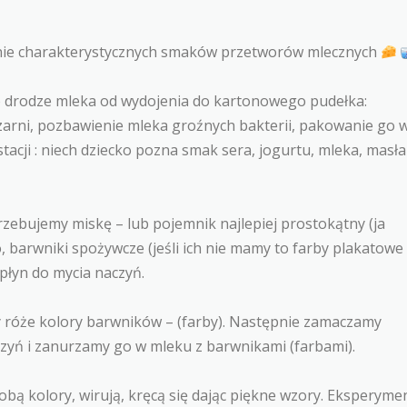
ie charakterystycznych smaków przetworów mlecznych
 drodze mleka od wydojenia do kartonowego pudełka:
zarni, pozbawienie mleka groźnych bakterii, pakowanie go 
acji : niech dziecko pozna smak sera, jogurtu, mleka, masła
zebujemy miskę – lub pojemnik najlepiej prostokątny (ja
 barwniki spożywcze (jeśli ich nie mamy to farby plakatowe
płyn do mycia naczyń.
 róże kolory barwników – (farby). Następnie zamaczamy
zyń i zanurzamy go w mleku z barwnikami (farbami).
obą kolory, wirują, kręcą się dając piękne wzory. Eksperyme