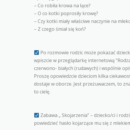
– Co robiła krowa na łące?
– O co kotki poprosiły krowę?
– Czy kotki miały właściwe naczynie na mlek
– Z czego śmiał się koń?
Po rozmowie rodzic może pokazać dziecku 
wpiszcie w przeglądarkę internetową ”Rodzaj
czerwono- białych (rudawych) i wspólnie opi
Proszę opowiedzcie dzieciom kilka ciekawost
dostaje w oborze. Jest przeżuwaczem, to zna
to cielę.
Zabawa „ Skojarzenia” – dziecko/ci i rodzi
powiedzieć hasło kojarzące mu się z mlekie