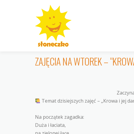
Przejdź
do
treści
ZAJĘCIA NA WTOREK – “KROWA 
Zaczyna
Temat dzisiejszych zajęć – „Krowa i jej da
Na początek zagadka:
Duża i łaciata,
na zielonej łące.