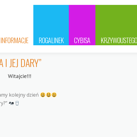
INFORMACJE
ROGALINEK
CYBISA
KRZYWOUSTEG
I JEJ DARY”
Witajcie!!!
my kolejny dzień
ry?”