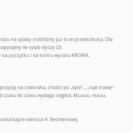
zu na sylaby (robiliśmy już to w przedszkolu). Dla
pytajmy ile sylab słyszy (2).
zy na początku i na końcu wyrazu KROWA.
ozycję na czworaka, chodzi po „łące”, „ żuje trawę”-
od czasu do czasu wydając odgłos: Muuuu, muuu.
osłuchajcie wiersza H. Bechlerowej.