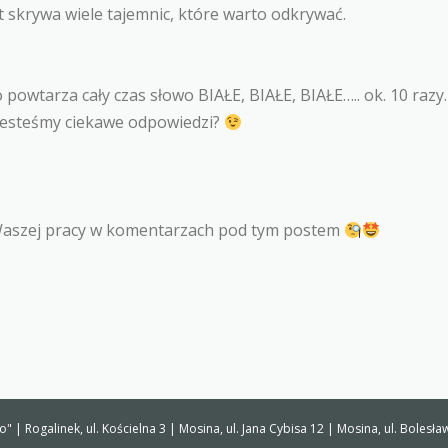
t skrywa wiele tajemnic, które warto odkrywać.
powtarza cały czas słowo BIAŁE, BIAŁE, BIAŁE….. ok. 10 razy.
 Jesteśmy ciekawe odpowiedzi?
Waszej pracy w komentarzach pod tym postem
" | Rogalinek, ul. Kościelna 3 | Mosina, ul. Jana Cybisa 12 | Mosina, ul. Bole