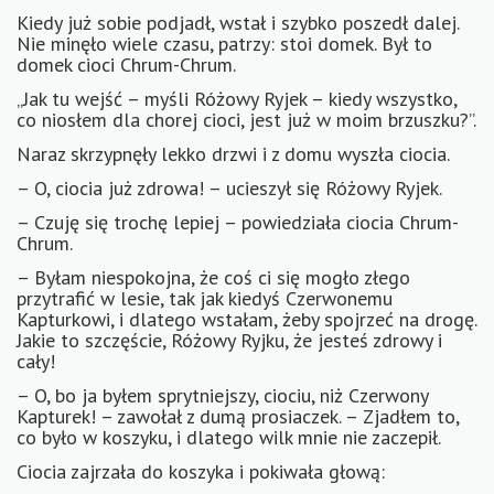
Kiedy już sobie podjadł, wstał i szybko poszedł dalej.
Nie minęło wiele czasu, patrzy: stoi domek. Był to
domek cioci Chrum-Chrum.
„Jak tu wejść – myśli Różowy Ryjek – kiedy wszystko,
co niosłem dla chorej cioci, jest już w moim brzuszku?”.
Naraz skrzypnęły lekko drzwi i z domu wyszła ciocia.
– O, ciocia już zdrowa! – ucieszył się Różowy Ryjek.
– Czuję się trochę lepiej – powiedziała ciocia Chrum-
Chrum.
– Byłam niespokojna, że coś ci się mogło złego
przytrafić w lesie, tak jak kiedyś Czerwonemu
Kapturkowi, i dlatego wstałam, żeby spojrzeć na drogę.
Jakie to szczęście, Różowy Ryjku, że jesteś zdrowy i
cały!
– O, bo ja byłem sprytniejszy, ciociu, niż Czerwony
Kapturek! – zawołał z dumą prosiaczek. – Zjadłem to,
co było w koszyku, i dlatego wilk mnie nie zaczepił.
Ciocia zajrzała do koszyka i pokiwała głową: