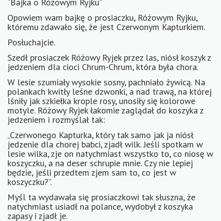
“Bajka o Różowym Ryjku”
KONTAKT
Opowiem wam bajkę o prosiaczku, Różowym Ryjku,
któremu zdawało się, że jest Czerwonym Kapturkiem.
Posłuchajcie.
Szedł prosiaczek Różowy Ryjek przez las, niósł koszyk z
jedzeniem dla cioci Chrum-Chrum, która była chora.
W lesie szumiały wysokie sosny, pachniało żywicą. Na
polankach kwitły leśne dzwonki, a nad trawą, na której
lśniły jak szkiełka krople rosy, unosiły się kolorowe
motyle. Różowy Ryjek łakomie zaglądał do koszyka z
jedzeniem i rozmyślał tak:
„Czerwonego Kapturka, który tak samo jak ja niósł
jedzenie dla chorej babci, zjadł wilk. Jeśli spotkam w
lesie wilka, zje on natychmiast wszystko to, co niosę w
koszyczku, a na deser schrupie mnie. Czy nie lepiej
będzie, jeśli przedtem zjem sam to, co jest w
koszyczku?”.
Myśl ta wydawała się prosiaczkowi tak słuszna, że
natychmiast usiadł na polance, wydobył z koszyka
zapasy i zjadł je.