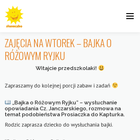
Przejdź
do
Menu
treści
ZAJĘCIA NA WTOREK – BAJKA O
RÓŻOWYM RYJKU
INFORMACJE
ROGALINEK
CYBISA
Witajcie przedszkolaki!
Zapraszamy do kolejnej porcji zabaw i zadań
„Bajka o Różowym Ryjku” – wysłuchanie
KRZYWOUSTEGO
AKTUALNOŚCI
GALERIE
opowiadania Cz. Janczarskiego, rozmowa na
temat podobieństwa Prosiaczka do Kapturka.
Rodzic zaprasza dziecko do wysłuchania bajki.