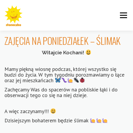
Przejdź
do
Menu
treści
ZAJĘCIA NA PONIEDZIAŁEK – ŚLIMAK
Witajcie Kochani!
INFORMACJE
ROGALINEK
CYBISA
Mamy piękną wiosnę podczas, której wszystko się
budzi do życia. W tym tygodniu porozmawiamy o łące
oraz jej mieszkańcach
Zachęcamy Was do spacerów na pobliskie łąki i do
obserwacji tego co się na niej dzieje.
KRZYWOUSTEGO
AKTUALNOŚCI
GALERIE
A więc zaczynamy!!!
Dzisiejszym bohaterem będzie ślimak