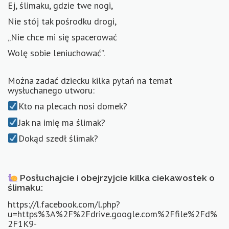
Ej, ślimaku, gdzie twe nogi,
Nie stój tak pośrodku drogi,
„Nie chce mi się spacerować
Wolę sobie leniuchować”.
Można zadać dziecku kilka pytań na temat
wysłuchanego utworu:
Kto na plecach nosi domek?
Jak na imię ma ślimak?
Dokąd szedł ślimak?
Posłuchajcie i obejrzyjcie kilka ciekawostek o
ślimaku:
https://l.facebook.com/l.php?
u=https%3A%2F%2Fdrive.google.com%2Ffile%2Fd%
2F1K9-