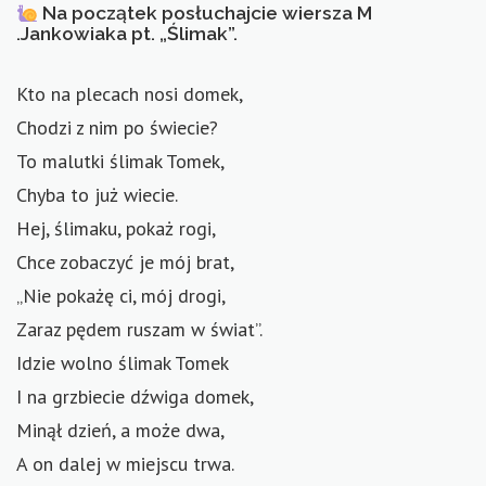
Na początek posłuchajcie wiersza M
KONTAKT
.Jankowiaka pt. „Ślimak”.
Kto na plecach nosi domek,
Chodzi z nim po świecie?
To malutki ślimak Tomek,
Chyba to już wiecie.
Hej, ślimaku, pokaż rogi,
Chce zobaczyć je mój brat,
„Nie pokażę ci, mój drogi,
Zaraz pędem ruszam w świat”.
Idzie wolno ślimak Tomek
I na grzbiecie dźwiga domek,
Minął dzień, a może dwa,
A on dalej w miejscu trwa.