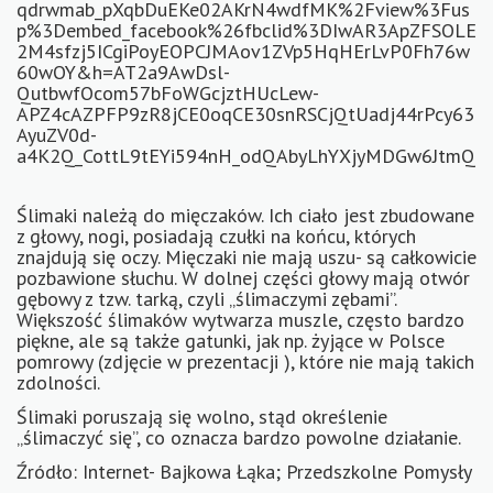
qdrwmab_pXqbDuEKe02AKrN4wdfMK%2Fview%3Fus
p%3Dembed_facebook%26fbclid%3DIwAR3ApZFSOLE
2M4sfzj5ICgiPoyEOPCJMAov1ZVp5HqHErLvP0Fh76w
60wOY&h=AT2a9AwDsl-
QutbwfOcom57bFoWGcjztHUcLew-
APZ4cAZPFP9zR8jCE0oqCE30snRSCjQtUadj44rPcy63
AyuZV0d-
a4K2Q_CottL9tEYi594nH_odQAbyLhYXjyMDGw6JtmQ
Ślimaki należą do mięczaków. Ich ciało jest zbudowane
z głowy, nogi, posiadają czułki na końcu, których
znajdują się oczy. Mięczaki nie mają uszu- są całkowicie
pozbawione słuchu. W dolnej części głowy mają otwór
gębowy z tzw. tarką, czyli „ślimaczymi zębami”.
Większość ślimaków wytwarza muszle, często bardzo
piękne, ale są także gatunki, jak np. żyjące w Polsce
pomrowy (zdjęcie w prezentacji ), które nie mają takich
zdolności.
Ślimaki poruszają się wolno, stąd określenie
„ślimaczyć się”, co oznacza bardzo powolne działanie.
Źródło: Internet- Bajkowa Łąka; Przedszkolne Pomysły