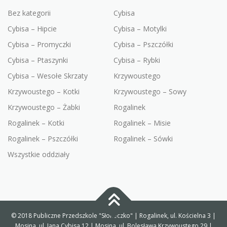
Bez kategorii
Cybisa
Cybisa – Hipcie
Cybisa – Motylki
Cybisa – Promyczki
Cybisa – Pszczółki
Cybisa – Ptaszynki
Cybisa – Rybki
Cybisa – Wesołe Skrzaty
Krzywoustego
Krzywoustego – Kotki
Krzywoustego – Sowy
Krzywoustego – Żabki
Rogalinek
Rogalinek – Kotki
Rogalinek – Misie
Rogalinek – Pszczółki
Rogalinek – Sówki
Wszystkie oddziały
© 2018 Publiczne Przedszkole "Słoneczko" | Rogalinek, ul. Kościelna 3 |
Mosina, ul. Jana Cybisa 12 | Mosina, ul. Bolesława Krzywoustego 29 |