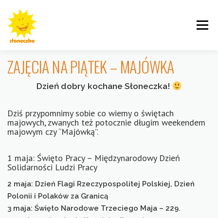
Przejdź
do
Menu
treści
ZAJĘCIA NA PIĄTEK – MAJÓWKA
Dzień dobry kochane Słoneczka!
INFORMACJE
ROGALINEK
CYBISA
Dziś przypomnimy sobie co wiemy o świętach
majowych, zwanych też potocznie długim weekendem
majowym czy “Majówką”.
1 maja: Święto Pracy – Międzynarodowy Dzień
KRZYWOUSTEGO
AKTUALNOŚCI
GALERIE
Solidarności Ludzi Pracy
2 maja: Dzień Flagi Rzeczypospolitej Polskiej, Dzień
Polonii i Polaków za Granicą
3 maja: Święto Narodowe Trzeciego Maja – 229.