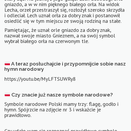
gniazdo, a w w nim pięknego białego orła. Na widok
Lecha, orzeł przestraszył się, rozłożył szeroko skrzydła
i odleciał. Lech uznał orła za dobry znak i postanowił
osiedlić się w tym miejscu ze swoją rodziną na stałe.
Pamiętając, że uznał orle gniazdo za dobry znak,
nazwał swoje miasto Gnieznem, a na swój symbol
wybrał białego orła na czerwonym tle.
A teraz posłuchajcie i przypomnijcie sobie nasz
hymn narodowy
https://youtu.be/MyLFTSUWRy8
Czy znacie już nasze symbole narodowe?
Symbole narodowe Polski mamy trzy: flagę, godło i
hymn. Spójrzcie na zdjęcie nr 3 i wskażcie je
prawidłowo.
Czy udało wam się rozpoznać prawidłowo symbole