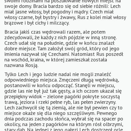
swoimi rodzinami na poszukiwanie nowych miejsc na
swoje domy. Bracia bardzo się od siebie różnili: Lech
miał jasne włosy, był pogodny i mądry. Czech miał
włosy czarne, był bystry i żwawy, Rus z kolei miał włosy
brązowe i był cichy i milczący.
Bracia jakiś czas wędrowali razem, ale potem
zdecydowali, że każdy z nich pójdzie w inną stronę.
Czech udał się na południe, gdzie w końcu znalazł
dobre miejsce. Tam założył swój gród, który od jego
imienia nazywał się Czechami. Natomiast Rus poszedł
na wschód, kraina, w której zamieszkał została
nazwana Rosją.
Tylko Lech i jego ludzie nadal nie mogli znaleźć
odpowiedniego miejsca. Zmęczeni długą wędrówką,
postanowili w końcu odpocząć. Stanęli w miejscu,
gdzie las nie był już tak gęsty, a ich oczom ukazał się
przepiękny widok – zielone pagórki pokryte soczystą
trawą, jeziora i rzeki pełne ryb, las pełen zwierzyny.
Lech zachwycił się tą ziemią, ale nie był pewien czy to
miejsce okaże się dla niego szczęśliwym. Pewnego
dnia podczas zachodu słońca, wybrał się na spacer po
okolicy, na jeden z pagórków na którym rósł olbrzymi,
stary dąb. Na jednej z jego gałęzi Lech dostrzegł orle