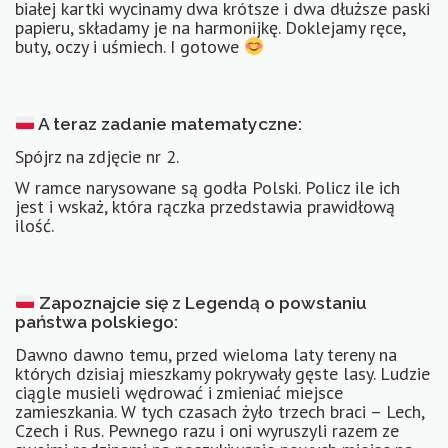
białej kartki wycinamy dwa krótsze i dwa dłuższe paski
papieru, składamy je na harmonijkę. Doklejamy ręce,
buty, oczy i uśmiech. I gotowe
A teraz zadanie matematyczne:
Spójrz na zdjęcie nr 2.
W ramce narysowane są godła Polski. Policz ile ich
jest i wskaż, która rączka przedstawia prawidłową
ilość.
Zapoznajcie się z Legendą o powstaniu
państwa polskiego:
Dawno dawno temu, przed wieloma laty tereny na
których dzisiaj mieszkamy pokrywały gęste lasy. Ludzie
ciągle musieli wędrować i zmieniać miejsce
zamieszkania. W tych czasach żyło trzech braci – Lech,
Czech i Rus. Pewnego razu i oni wyruszyli razem ze