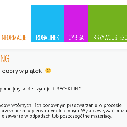
INFORMACJE
ROGALINEK
CYBISA
KRZYWOUSTEG
ING
 dobry w piątek!
zypomnijmy sobie czym jest RECYKLING.
wców wtórnych i ich ponownym przetwarzaniu w procesie
o przeznaczeniu pierwotnym lub innym. Wykorzystywać moż
cje zawarte w odpadach lub poszczególne materiały.