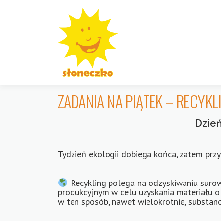
Przejdź
do
treści
ZADANIA NA PIĄTEK – RECYKL
Dzień
Tydzień ekologii dobiega końca, zatem pr
Recykling polega na odzyskiwaniu suro
produkcyjnym w celu uzyskania materiału 
w ten sposób, nawet wielokrotnie, substan