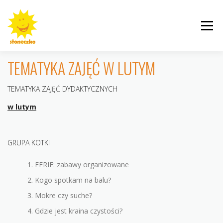
Przejdź
do
Menu
treści
TEMATYKA ZAJĘĆ W LUTYM
TEMATYKA ZAJĘĆ DYDAKTYCZNYCH
INFORMACJE
ROGALINEK
CYBISA
w lutym
GRUPA KOTKI
KRZYWOUSTEGO
AKTUALNOŚCI
GALERIE
FERIE: zabawy organizowane
Kogo spotkam na balu?
Mokre czy suche?
Gdzie jest kraina czystości?