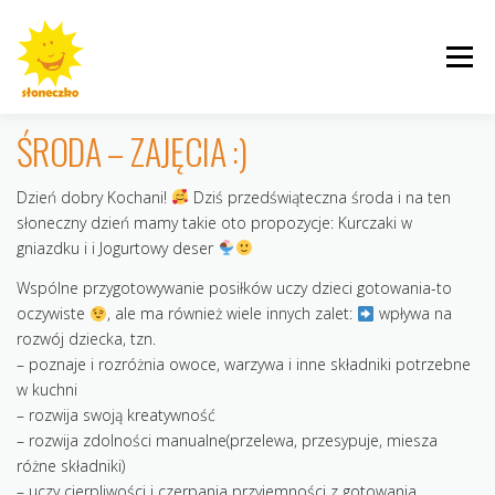
Przejdź
do
Menu
treści
ŚRODA – ZAJĘCIA :)
Dzień dobry Kochani!
Dziś przedświąteczna środa i na ten
INFORMACJE
ROGALINEK
CYBISA
słoneczny dzień mamy takie oto propozycje: Kurczaki w
gniazdku i i Jogurtowy deser
Wspólne przygotowywanie posiłków uczy dzieci gotowania-to
oczywiste
, ale ma również wiele innych zalet:
wpływa na
rozwój dziecka, tzn.
KRZYWOUSTEGO
AKTUALNOŚCI
GALERIE
– poznaje i rozróżnia owoce, warzywa i inne składniki potrzebne
w kuchni
– rozwija swoją kreatywność
– rozwija zdolności manualne(przelewa, przesypuje, miesza
różne składniki)
– uczy cierpliwości i czerpania przyjemności z gotowania