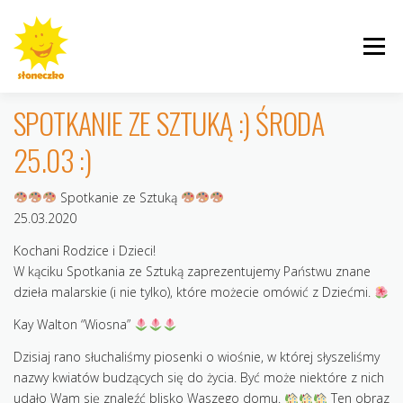
Przejdź
do
Menu
treści
SPOTKANIE ZE SZTUKĄ :) ŚRODA
25.03 :)
INFORMACJE
ROGALINEK
CYBISA
Spotkanie ze Sztuką
25.03.2020
Kochani Rodzice i Dzieci!
W kąciku Spotkania ze Sztuką zaprezentujemy Państwu znane
dzieła malarskie (i nie tylko), które możecie omówić z Dziećmi.
KRZYWOUSTEGO
AKTUALNOŚCI
GALERIE
Kay Walton “Wiosna”
Dzisiaj rano słuchaliśmy piosenki o wiośnie, w której słyszeliśmy
nazwy kwiatów budzących się do życia. Być może niektóre z nich
udało Wam się znaleźć blisko Waszego domu.
Ten obraz