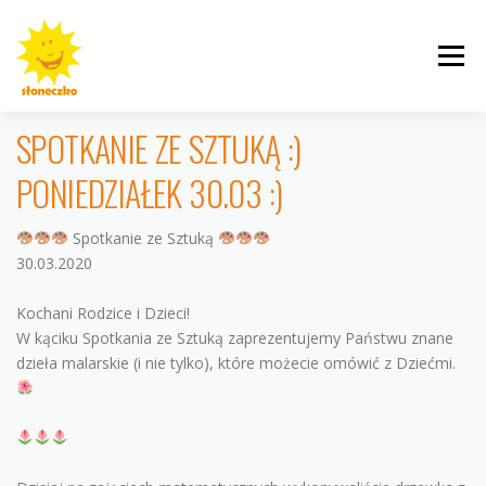
Przejdź
do
Menu
treści
SPOTKANIE ZE SZTUKĄ :)
PONIEDZIAŁEK 30.03 :)
INFORMACJE
ROGALINEK
CYBISA
Spotkanie ze Sztuką
30.03.2020
Kochani Rodzice i Dzieci!
W kąciku Spotkania ze Sztuką zaprezentujemy Państwu znane
KRZYWOUSTEGO
AKTUALNOŚCI
GALERIE
dzieła malarskie (i nie tylko), które możecie omówić z Dziećmi.