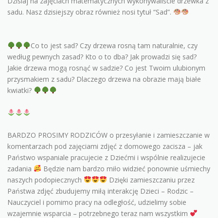
Dzisiaj na zajęciach matematycznych wykonywaliście drzewka z
KONTAKT
sadu. Nasz dzisiejszy obraz również nosi tytuł “Sad”.
Co to jest sad? Czy drzewa rosną tam naturalnie, czy
według pewnych zasad? Kto o to dba? Jak prowadzi się sad?
Jakie drzewa mogą rosnąć w sadzie? Co jest Twoim ulubionym
przysmakiem z sadu? Dlaczego drzewa na obrazie mają białe
kwiatki?
BARDZO PROSIMY RODZICÓW o przesyłanie i zamieszczanie w
komentarzach pod zajęciami zdjęć z domowego zacisza – jak
Państwo
wspaniale
pracujecie z Dziećmi i wspólnie realizujecie
zadania
Będzie nam
bardzo miło
widzieć ponownie uśmiechy
naszych podopiecznych
Dzięki zamieszczaniu przez
Państwa zdjęć zbudujemy miłą interakcję Dzieci – Rodzic –
Nauczyciel i pomimo pracy na odległość, udzielimy sobie
wzajemnie wsparcia – potrzebnego teraz nam wszystkim