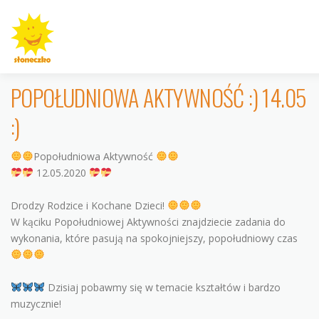
Przejdź
do
treści
POPOŁUDNIOWA AKTYWNOŚĆ :) 14.05
:)
INFORMACJE
ROGALINEK
CYBISA
KRZYWOUS
Popołudniowa Aktywność
12.05.2020
Drodzy Rodzice i Kochane Dzieci!
W kąciku Popołudniowej Aktywności znajdziecie zadania do
AKTUALNOŚCI
GALERIE
KONTAKT
wykonania, które pasują na spokojniejszy, popołudniowy czas
Dzisiaj pobawmy się w temacie kształtów i bardzo
muzycznie!