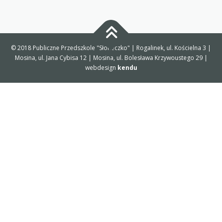
© 2018 Publiczne Przedszkole "Słoneczko" | Rogalinek, ul. Kościelna 3 |
Mosina, ul. Jana Cybisa 12 | Mosina, ul. Bolesława Krzywoustego 29 |
webdesign
kendu