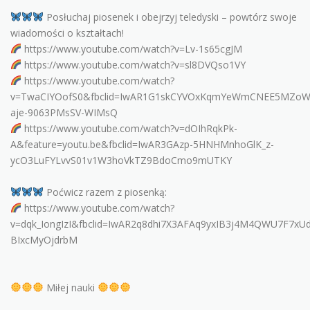
Posłuchaj piosenek i obejrzyj teledyski – powtórz swoje
wiadomości o kształtach!
https://www.youtube.com/watch?v=Lv-1s65cgJM
https://www.youtube.com/watch?v=sl8DVQso1VY
https://www.youtube.com/watch?
v=TwaCIYOofS0&fbclid=IwAR1G1skCYVOxKqmYeWmCNEE5MZoW
aje-9063PMsSV-WIMsQ
https://www.youtube.com/watch?v=dOIhRqkPk-
A&feature=youtu.be&fbclid=IwAR3GAzp-5HNHMnhoGlK_z-
ycO3LuFYLvvS01v1W3hoVkTZ9BdoCmo9mUTKY
Poćwicz razem z piosenką:
https://www.youtube.com/watch?
v=dqk_IongIzI&fbclid=IwAR2q8dhi7X3AFAq9yxIB3j4M4QWU7F7xU
BIxcMyOjdrbM
Miłej nauki