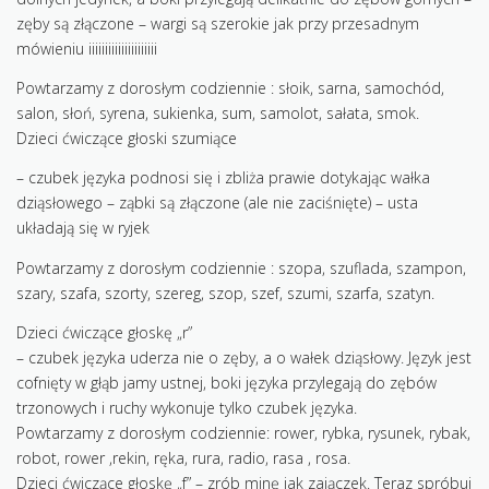
zęby są złączone – wargi są szerokie jak przy przesadnym
mówieniu iiiiiiiiiiiiiiiiiiiii
Powtarzamy z dorosłym codziennie : słoik, sarna, samochód,
salon, słoń, syrena, sukienka, sum, samolot, sałata, smok.
Dzieci ćwiczące głoski szumiące
– czubek języka podnosi się i zbliża prawie dotykając wałka
dziąsłowego – ząbki są złączone (ale nie zaciśnięte) – usta
układają się w ryjek
Powtarzamy z dorosłym codziennie : szopa, szuflada, szampon,
szary, szafa, szorty, szereg, szop, szef, szumi, szarfa, szatyn.
Dzieci ćwiczące głoskę „r”
– czubek języka uderza nie o zęby, a o wałek dziąsłowy. Język jest
cofnięty w głąb jamy ustnej, boki języka przylegają do zębów
trzonowych i ruchy wykonuje tylko czubek języka.
Powtarzamy z dorosłym codziennie: rower, rybka, rysunek, rybak,
robot, rower ,rekin, ręka, rura, radio, rasa , rosa.
Dzieci ćwiczące głoskę „f” – zrób minę jak zajączek. Teraz spróbuj