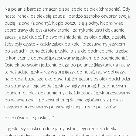
KONTAKT
Na polanie bardzo smacznie spał sobie osiołek (chrapanie). Gdy
nastał ranek, osiołek się zbudził, bardzo szeroko otworzył swoją
buzię i ziewał (ziewamy). Nagle poczuł się głodny. Nabrał więc
sporo trawy do pyska (otwieranie i zamykanie ust) i dokładnie
zaczął ją żuć (żucie). Po swoim śniadaniu osiołek oblizuje ząbki,
żeby były czyste – każdy ząbek po kolei (przesuwamy językiem
po zębach). Jedno źdźbło przykleiło się do podniebienia, trzeba
je koniecznie oderwać (przesuwamy językiem po podniebieniu).
Osiołek po swoim jedzeniu biega po polance (kląskanie), a ruchy
te naśladuje język – raz w górę (język do nosa), raz w dół (język
na brodę, buzia szeroko otwarta). Zmęczony osiołek podchodzi
do strumyka i pije wodę (język zwinięty w rurkę). Przed nocnym
spaniem osiołek dokładnie myje każdy ząbek (język przesuwamy
po wewnętrznej i po zewnętrznej ścianie zębów) oraz policzki
(językiem przesuwamy po wewnętrznej stronie policzków
dzieci ćwiczące głoskę „s”
– język leży płaski na dole jamy ustnej, jego czubek dotyka
dolnych jedynek, a boki przylegają delikatnie do zębów górnych –