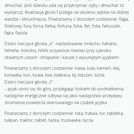
dmuchać. Jeśli dziecku uda się przytrzymać zęby i dmuchać to
wystarczy. Realizacja głoski f polega na ułożeniu zębów na dolnej
wardze i dmuchnięciu. Powtarzamy z dorosłym codziennie: flaga,
fioletowy, fura, forsa, farba, fortuna, foka, flet, folia, fartuszek,
fajka, fasola.
Dzieci ćwiczące głoskę „k” -naśladowanie śmiechu: hahaha ,
hehehe, hohoho, hihihi oczywiście również przy szeroko
otwartych ustach -chrapanie i kaszel z wysuniętym językiem.
Powtarzamy z dorosłym codziennie: kawa, kula, kamień, klej,
konwalia, koń, koala, kiwi, kiełbasa, kij, kieszeń, kicha.
Dzieci ćwiczące głoskę „t”
– język unosi się do góry, przylegając bokami do podniebienia,
następnie energicznie odrywa się jako następstwo przepływu
strumienia powietrza skierowanego na czubek języka
Powtarzamy z dorosłym codziennie: tata, tratwa, tor, tabletka,
tulipan, traktor, tablet, tacka, truskawka, tęcza.