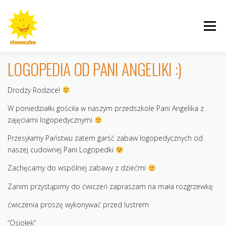
Przejdź
do
Menu
treści
LOGOPEDIA OD PANI ANGELIKI :)
Drodzy Rodzice!
INFORMACJE
ROGALINEK
CYBISA
W poniedziałki gościła w naszym przedszkole Pani Angelika z
zajęciami logopedycznymi
Przesyłamy Państwu zatem garść zabaw logopedycznych od
naszej cudownej Pani Logopedki
KRZYWOUSTEGO
AKTUALNOŚCI
GALERIE
Zachęcamy do wspólnej zabawy z dziećmi
Zanim przystąpimy do ćwiczeń zapraszam na mała rozgrzewkę
ćwiczenia proszę wykonywać przed lustrem
“Osiołek”