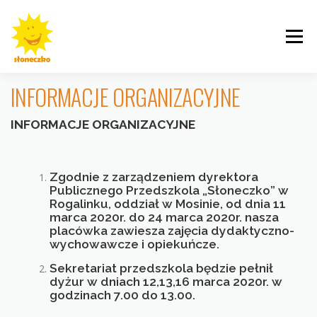
Przejdź
do
Menu
treści
INFORMACJE ORGANIZACYJNE
INFORMACJE ORGANIZACYJNE
INFORMACJE
ROGALINEK
CYBISA
Zgodnie z zarządzeniem dyrektora
Publicznego Przedszkola „Słoneczko” w
Rogalinku, oddział w Mosinie, od dnia 11
marca 2020r. do 24 marca 2020r. nasza
placówka zawiesza zajęcia dydaktyczno-
KRZYWOUSTEGO
AKTUALNOŚCI
GALERIE
wychowawcze i opiekuńcze.
Sekretariat przedszkola będzie pełnił
dyżur w dniach 12,13,16 marca 2020r. w
godzinach 7.00 do 13.00.