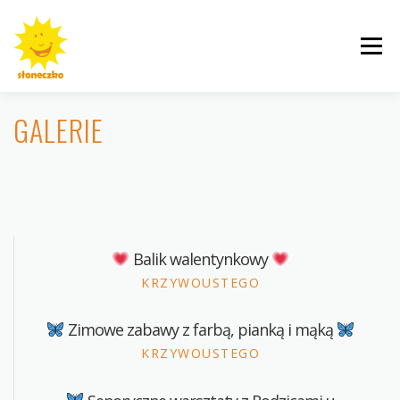
Przejdź
do
Menu
treści
GALERIE
INFORMACJE
ROGALINEK
CYBISA
Balik walentynkowy
KRZYWOUSTEGO
KRZYWOUSTEGO
AKTUALNOŚCI
GALERIE
Zimowe zabawy z farbą, pianką i mąką
KRZYWOUSTEGO