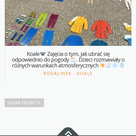
Koale
Zajęcia o tym, jak ubrać się
odpowiednio do pogody
. Dzieci rozmawiały o
różnych warunkach atmosferycznych
ROGALINEK - KOALE
P
r
OLDER PROJECTS
o
j
e
c